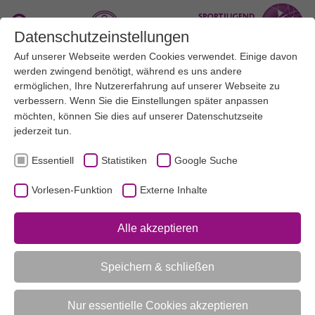
Zum Hauptinhalt springen
Suche
Datenschutzeinstellungen
Auf unserer Webseite werden Cookies verwendet. Einige davon
Menü
werden zwingend benötigt, während es uns andere
ermöglichen, Ihre Nutzererfahrung auf unserer Webseite zu
verbessern. Wenn Sie die Einstellungen später anpassen
AKTUELL:
SPORTJUGEND NRW
KINDER- UND JUGENDVERBANDSARBEIT
möchten, können Sie dies auf unserer
Datenschutzseite
jederzeit tun.
UNTERMENÜ
Essentiell
Statistiken
Google Suche
Vorlesen-Funktion
Externe Inhalte
Vorlesen-Funktion aktivieren
Alle akzeptieren
Kinder- und Jugendverbandsarbeit
Speichern & schließen
Kinder- und Jugendarbeit im Sport: eine
doppelte Aufgabe
Nur essentielle Cookies akzeptieren