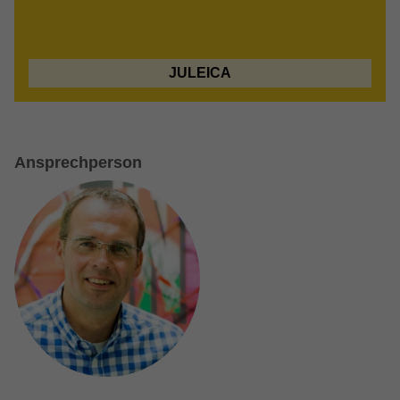
Anbieter
Google LLC
Laufzeit
13 Monate
JULEICA
Wird verwendet, um den Sitzungsstatus zu
Zweck
erhalten.
Ansprechperson