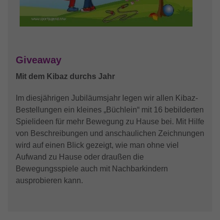
Besucher eine Website nutzen, und hilft
YouTube (Google Ireland Limited, Gordon
Name
ReadSpeakerSettings
Anbieter
bei der Erstellung eines Analyseberichts
House, Barrow Street, Dublin 4, Ireland)
Zweck
darüber, wie es der Website geht. Die
Anbieter
Readspeaker
erhobenen Daten umfassen die Anzahl
Laufzeit
6 Monate
der Besucher, die Quelle, aus der sie
Laufzeit
4 Tage
stammen, und die Seiten in
Giveaway
Wird verwendet, um YouTube-Inhalte
Zweck
anonymisierter Form.
bereitzustellen bzw. zu sperren.
Speichert die Einstellungen vom
Mit dem Kibaz durchs Jahr
Zweck
ReadSpeaker
Im diesjährigen Jubiläumsjahr legen wir allen Kibaz-
Name
test_cookie
Bestellungen ein kleines „Büchlein“ mit 16 bebilderten
Anbieter
Google LLC
Spielideen für mehr Bewegung zu Hause bei. Mit Hilfe
von Beschreibungen und anschaulichen Zeichnungen
Laufzeit
15 Minutes
wird auf einen Blick gezeigt, wie man ohne viel
Aufwand zu Hause oder draußen die
Dieser Cookie wird von doubleclick.net
Bewegungsspiele auch mit Nachbarkindern
Zweck
gesetzt, um zu prüfen, ob der Browser des
ausprobieren kann.
Nutzers Cookies unterstützt.
Name
_ga_SPMFJK57NR