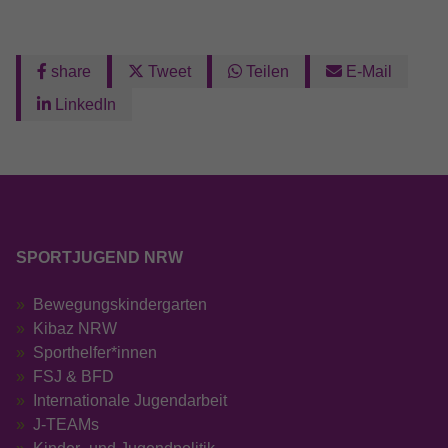
Anbieter
Google LLC
share
Tweet
Teilen
E-Mail
Laufzeit
13 Monate
LinkedIn
Wird verwendet, um den Sitzungsstatus zu
Zweck
erhalten.
SPORTJUGEND NRW
Bewegungskindergarten
Kibaz NRW
Sporthelfer*innen
FSJ & BFD
Internationale Jugendarbeit
J-TEAMs