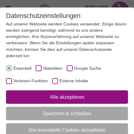
Zum Hauptinhalt springen
Suche
Datenschutzeinstellungen
Auf unserer Webseite werden Cookies verwendet. Einige davon
Menü
werden zwingend benötigt, während es uns andere
ermöglichen, Ihre Nutzererfahrung auf unserer Webseite zu
verbessern. Wenn Sie die Einstellungen später anpassen
UNSERE THEMEN
KINDERBEWEGUNGSABZEICHEN
AKTUELL:
möchten, können Sie dies auf unserer
MATERIALIEN ZUR DURCHFÜHRUNG EINES KIBAZ
Datenschutzseite
jederzeit tun.
Essentiell
Statistiken
Google Suche
UNTERMENÜ
Vorlesen-Funktion
Externe Inhalte
Vorlesen-Funktion aktivieren
Alle akzeptieren
Materialien zur Durchführung eines
Speichern & schließen
Kibaz
Die Materialien werden kostenfrei gestellt und beinhalten
Nur essentielle Cookies akzeptieren