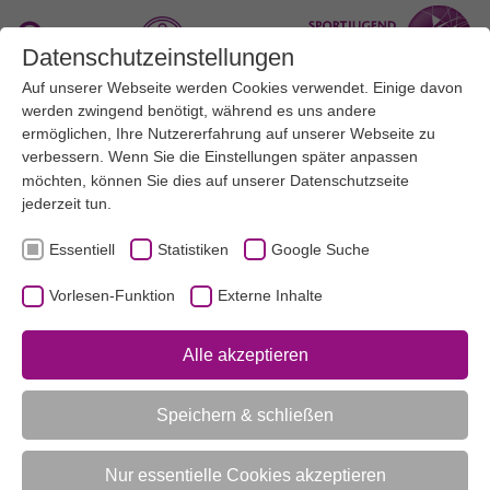
Zum Hauptinhalt springen
Suche
Datenschutzeinstellungen
Auf unserer Webseite werden Cookies verwendet. Einige davon
Menü
werden zwingend benötigt, während es uns andere
ermöglichen, Ihre Nutzererfahrung auf unserer Webseite zu
verbessern. Wenn Sie die Einstellungen später anpassen
Gesunde Ernährung
möchten, können Sie dies auf unserer
Datenschutzseite
jederzeit tun.
Essentiell
Statistiken
Google Suche
UNSERE THEMEN
KINDER- UND JUGENDFREIZEITEN
AKTUELL:
GESUNDE ERNÄHRUNG
Vorlesen-Funktion
Externe Inhalte
Alle akzeptieren
UNTERMENÜ
Speichern & schließen
Vorlesen-Funktion aktivieren
Nur essentielle Cookies akzeptieren