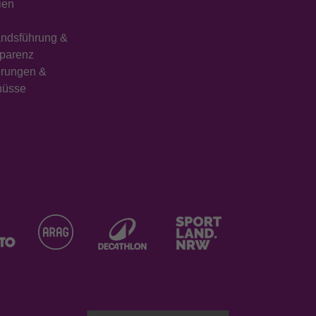
ien
ndsführung &
parenz
erungen &
hüsse