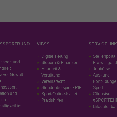
SSPORTBUND
VIBSS
SERVICELIN
Digitalisierung
Stellenportal
ensport und
Steuern & Finanzen
Freiwilligen
ndheit
Mitarbeit &
Jobbörse
z vor Gewalt
Vergütung
Aus- und
ort
Vereinsrecht
Fortbildunge
ungssport
Stundenbeispiele PfP
Sport
ration und
Sport-Online-Kartei
Offensive
sion
Praxishilfen
#SPORTEH
altigkeit im
Bilddatenba