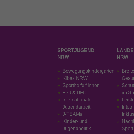
SPORTJUGEND
LANDE
NRW
NRW
Bewegungskindergarten
Breit
Kibaz NRW
Gesu
Sporthelfer*innen
Schut
FSJ & BFD
im Sp
Internationale
Leist
Jugendarbeit
Integ
J-TEAMs
Inklu
Kinder- und
Nachh
Jugendpolitik
Sport