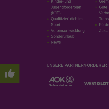
Kinder- und
Grem
Jugendförderplan
Gute
(KJP)
Verba
Qualifizier' dich im
Trans
Sport
Förd
Vereinsentwicklung
Zusc
Sonderurlaub
News
UNSERE PARTNER/FÖRDERER