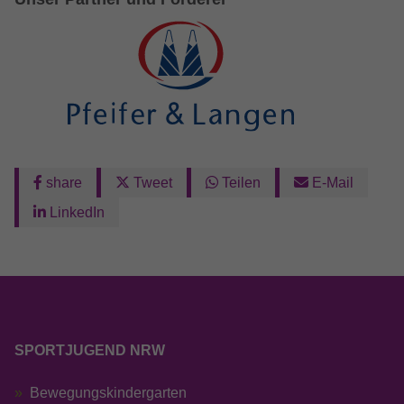
Anbieter
Google LLC
Laufzeit
13 Monate
Wird verwendet, um den Sitzungsstatus zu
Zweck
erhalten.
share
Tweet
Teilen
E-Mail
LinkedIn
SPORTJUGEND NRW
Bewegungskindergarten