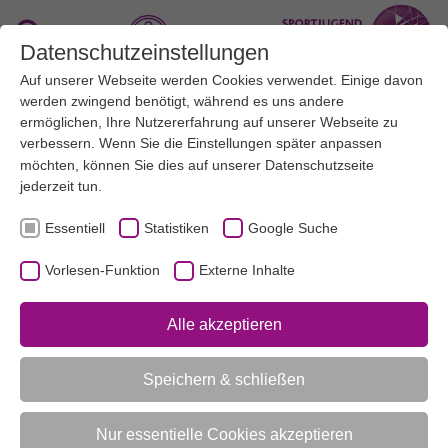
Zum Hauptinhalt springen
Suche
Datenschutzeinstellungen
Auf unserer Webseite werden Cookies verwendet. Einige davon
Menü
werden zwingend benötigt, während es uns andere
ermöglichen, Ihre Nutzererfahrung auf unserer Webseite zu
verbessern. Wenn Sie die Einstellungen später anpassen
Broschüre Nachhaltigkeit
möchten, können Sie dies auf unserer
Datenschutzseite
jederzeit tun.
Essentiell
Statistiken
Google Suche
UNSERE THEMEN
KINDER- UND JUGENDFREIZEITEN
AKTUELL:
BROSCHÜRE NACHHALTIGKEIT
Vorlesen-Funktion
Externe Inhalte
Alle akzeptieren
UNTERMENÜ
Speichern & schließen
Vorlesen-Funktion aktivieren
Nur essentielle Cookies akzeptieren