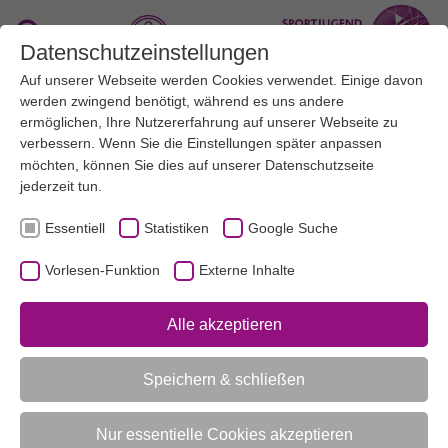
Zum Hauptinhalt springen
Suche
Datenschutzeinstellungen
Auf unserer Webseite werden Cookies verwendet. Einige davon
Menü
werden zwingend benötigt, während es uns andere
ermöglichen, Ihre Nutzererfahrung auf unserer Webseite zu
verbessern. Wenn Sie die Einstellungen später anpassen
möchten, können Sie dies auf unserer
Datenschutzseite
jederzeit tun.
Essentiell
Statistiken
Google Suche
Jugendordnungstool (JuT)
Vorlesen-Funktion
Externe Inhalte
Die Sportjugend NRW bietet das Jugendordnungstool
„JuT“ zur Gestaltung einer zeitgemäßen und individuell
Alle akzeptieren
auf den jeweiligen Verein zugeschnittenen
Jugendordnung. Hilfestellung gibt es auch für
Speichern & schließen
Mitgliedsorganisationen zur Überarbeitung ihrer
Jugendordnung.
Nur essentielle Cookies akzeptieren