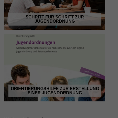
Anbieter
Google LLC
SCHRITT FÜR SCHRITT ZUR
Laufzeit
13 Monate
JUGENDORDNUNG
Wird verwendet, um den Sitzungsstatus zu
Zweck
erhalten.
ORIENTIERUNGSHILFE ZUR ERSTELLUNG
EINER JUGENDORDNUNG