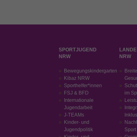
SPORTJUGEND
LANDE
NRW
NRW
Bewegungskindergarten
Breit
Kibaz NRW
Gesu
Sporthelfer*innen
Schut
FSJ & BFD
im Sp
Internationale
Leist
Jugendarbeit
Integ
J-TEAMs
Inklu
Kinder- und
Nachh
Jugendpolitik
Sport
Kinder- und
Grem