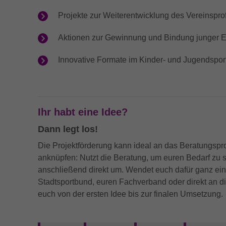
umfassen die Anzahl der Besucher, die Quelle,
Anbieter
Readspeaker
aus der sie stammen, und die Seiten in
Projekte zur Weiterentwicklung des Vereinsprof
Laufzeit
6 Monate
anonymisierter Form.
Laufzeit
4 Tage
Aktionen zur Gewinnung und Bindung junger E
Wird verwendet, um YouTube-Inhalte
Zweck
bereitzustellen bzw. zu sperren.
Zweck
Speichert die Einstellungen vom ReadSpeaker
Name
test_cookie
Innovative Formate im Kinder- und Jugendspor
Anbieter
Google LLC
Laufzeit
15 Minutes
Ihr habt eine Idee?
Dieser Cookie wird von doubleclick.net gesetzt,
Dann legt los!
Zweck
um zu prüfen, ob der Browser des Nutzers
Cookies unterstützt.
Die Projektförderung kann ideal an das Beratungs
anknüpfen: Nutzt die Beratung, um euren Bedarf zu s
anschließend direkt um. Wendet euch dafür ganz ein
Name
_ga_SPMFJK57NR
Stadtsportbund, euren Fachverband oder direkt an d
euch von der ersten Idee bis zur finalen Umsetzung.
Anbieter
Google LLC
Laufzeit
13 Monate