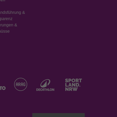
ndsführung &
parenz
erungen &
hüsse