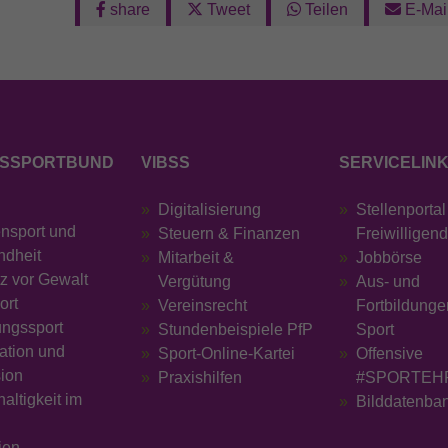
share
Tweet
Teilen
E-Mai
Wird verwendet, um den Sitzungsstatus zu
Zweck
erhalten.
SSPORTBUND
VIBSS
SERVICELIN
Digitalisierung
Stellenportal
ensport und
Steuern & Finanzen
Freiwilligen
ndheit
Mitarbeit &
Jobbörse
z vor Gewalt
Vergütung
Aus- und
ort
Vereinsrecht
Fortbildunge
ungssport
Stundenbeispiele PfP
Sport
ration und
Sport-Online-Kartei
Offensive
sion
Praxishilfen
#SPORTEH
altigkeit im
Bilddatenba
ien