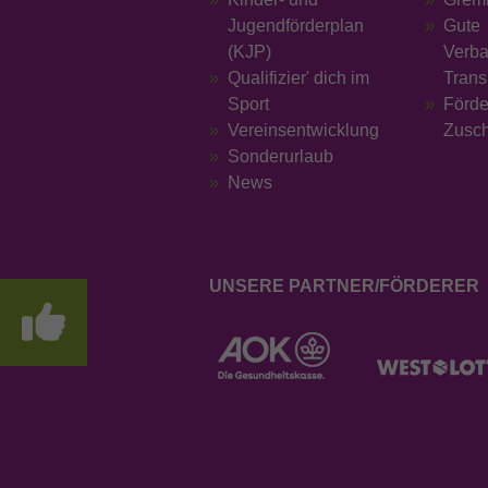
Jugendförderplan
Gute
(KJP)
Verba
Qualifizier' dich im
Trans
Sport
Förd
Vereinsentwicklung
Zusc
Sonderurlaub
News
UNSERE PARTNER/FÖRDERER