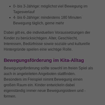
Besucher eine Website nutzen, und hilft
YouTube (Google Ireland Limited, Gordon
Name
ReadSpeakerSettings
Anbieter
bei der Erstellung eines Analyseberichts
0‑ bis 3‑Jährige: möglichst viel Bewegung im
House, Barrow Street, Dublin 4, Ireland)
Zweck
darüber, wie es der Website geht. Die
Tagesverlauf
Anbieter
Readspeaker
erhobenen Daten umfassen die Anzahl
4‑ bis 6‑Jährige: mindestens 180 Minuten
Laufzeit
6 Monate
der Besucher, die Quelle, aus der sie
Bewegung täglich, gerne mehr
Laufzeit
4 Tage
stammen, und die Seiten in
Wird verwendet, um YouTube-Inhalte
Zweck
anonymisierter Form.
Dabei gilt es, die individuellen Voraussetzungen der
bereitzustellen bzw. zu sperren.
Speichert die Einstellungen vom
Zweck
Kinder zu berücksichtigen. Alter, Geschlecht,
ReadSpeaker
Interessen, Bedürfnisse sowie soziale und kulturelle
Name
test_cookie
Hintergründe spielen eine wichtige Rolle.
Anbieter
Google LLC
Bewegungsförderung im Kita-Alltag
Laufzeit
15 Minutes
Bewegungsförderung sollte sowohl im freien Spiel als
auch in angeleiteten Angeboten stattfinden.
Dieser Cookie wird von doubleclick.net
Besonders im Freispiel nimmt Bewegung einen
Zweck
gesetzt, um zu prüfen, ob der Browser des
großen Raum ein. Kinder entwickeln dabei
Nutzers Cookies unterstützt.
eigenständig immer neue Bewegungsideen und -
formen.
Name
_ga_SPMFJK57NR