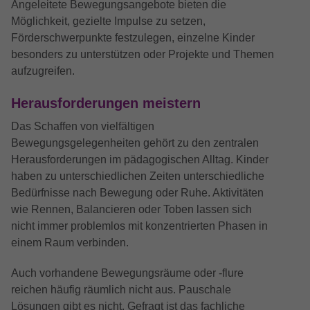
Angeleitete Bewegungsangebote bieten die
Möglichkeit, gezielte Impulse zu setzen,
Anbieter
Google LLC
Förderschwerpunkte festzulegen, einzelne Kinder
Laufzeit
13 Monate
besonders zu unterstützen oder Projekte und Themen
aufzugreifen.
Wird verwendet, um den Sitzungsstatus zu
Zweck
erhalten.
Herausforderungen meistern
Das Schaffen von vielfältigen
Bewegungsgelegenheiten gehört zu den zentralen
Herausforderungen im pädagogischen Alltag. Kinder
haben zu unterschiedlichen Zeiten unterschiedliche
Bedürfnisse nach Bewegung oder Ruhe. Aktivitäten
wie Rennen, Balancieren oder Toben lassen sich
nicht immer problemlos mit konzentrierten Phasen in
einem Raum verbinden.
Auch vorhandene Bewegungsräume oder -flure
reichen häufig räumlich nicht aus. Pauschale
Lösungen gibt es nicht. Gefragt ist das fachliche