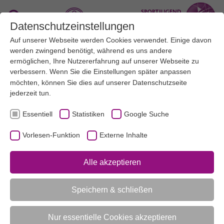
Zum Hauptinhalt springen
Suche
Datenschutzeinstellungen
Auf unserer Webseite werden Cookies verwendet. Einige davon
Menü
werden zwingend benötigt, während es uns andere
ermöglichen, Ihre Nutzererfahrung auf unserer Webseite zu
verbessern. Wenn Sie die Einstellungen später anpassen
UNSERE THEMEN
ANERKANNTER BEWEGUNGSKINDERGARTEN
AKTUELL:
möchten, können Sie dies auf unserer
DIE QUALITÄTSKRITERIEN
BEWEGUNGSZEITEN
Datenschutzseite
jederzeit tun.
Essentiell
Statistiken
Google Suche
UNTERMENÜ
Vorlesen-Funktion
Externe Inhalte
Vorlesen-Funktion aktivieren
Alle akzeptieren
Bewegungszeiten
Speichern & schließen
Bewegungsangebote ermöglichen –
offen und angeleitet
Nur essentielle Cookies akzeptieren