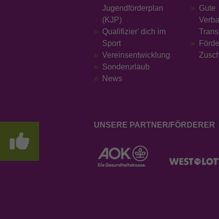
Jugendförderplan
Gute
(KJP)
Verba
Qualifizier' dich im
Trans
Sport
Förd
Vereinsentwicklung
Zusc
Sonderurlaub
News
UNSERE PARTNER/FÖRDERER