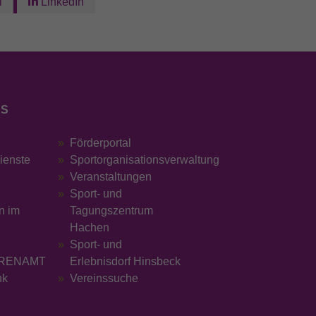
l
LinkedIn
KS
Förderportal
dienste
Sportorganisationsverwaltung
Veranstaltungen
Sport- und
n im
Tagungszentrum
Hachen
Sport- und
RENAMT
Erlebnisdorf Hinsbeck
nk
Vereinssuche