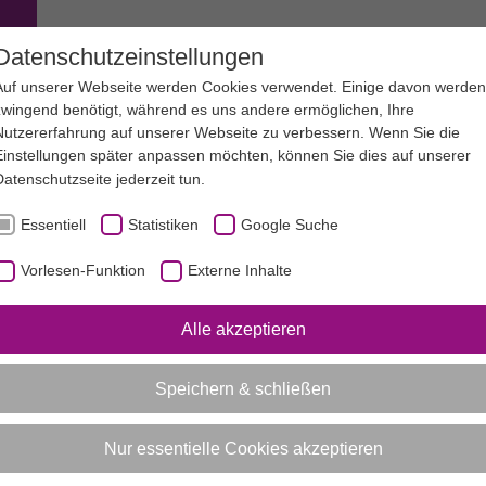
EN
SERVICE
SPORTJUGEND NRW
Datenschutzeinstellungen
Auf unserer Webseite werden Cookies verwendet. Einige davon werden
zwingend benötigt, während es uns andere ermöglichen, Ihre
Nutzererfahrung auf unserer Webseite zu verbessern. Wenn Sie die
Einstellungen später anpassen möchten, können Sie dies auf unserer
Datenschutzseite
jederzeit tun.
Essentiell
Statistiken
Google Suche
IONALE JUGENDARBEIT IM SPORT"
Vorlesen-Funktion
Externe Inhalte
Vorlesen-Funktion aktivieren
Alle akzeptieren
Infotag: "Internationale Jugenda
Speichern & schließen
19.03.2025
|
Allgemein (Sportjugend)
Nur essentielle Cookies akzeptieren