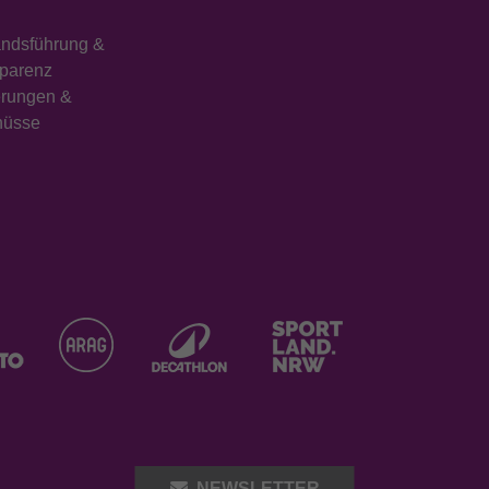
Wird verwendet, um den Sitzungsstatus zu
ndsführung &
Zweck
erhalten.
parenz
erungen &
hüsse
NEWSLETTER