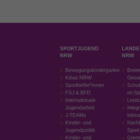
SPORTJUGEND
LANDE
NRW
NRW
Bewegungskindergarten
Breit
Kibaz NRW
Gesu
Sporthelfer*innen
Schut
FSJ & BFD
im Sp
Internationale
Leist
Jugendarbeit
Integ
J-TEAMs
Inklu
Kinder- und
Nachh
Jugendpolitik
Sport
Kinder- und
Grem