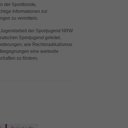
nen der Sportbünde,
tige Informationen zur
gen zu vermitteln.
ale Jugendarbeit der Sportjugend NRW
eutschen Sportjugend geleitet.
forderungen, wie Rechtsradikalismus
ndbegegnungen eine wertvolle
chaften zu fördern.