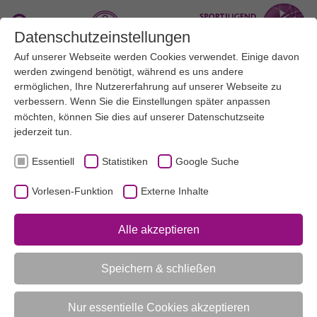
Zum Hauptinhalt springen
Suche
Datenschutzeinstellungen
Auf unserer Webseite werden Cookies verwendet. Einige davon
Menü
werden zwingend benötigt, während es uns andere
ermöglichen, Ihre Nutzererfahrung auf unserer Webseite zu
verbessern. Wenn Sie die Einstellungen später anpassen
Artikel
möchten, können Sie dies auf unserer
Datenschutzseite
jederzeit tun.
Essentiell
Statistiken
Google Suche
MEDIEN
NEWS
AKTUELL:
KINDER IN BEWEGUNG HALTEN! - DAS GEHT AUCH ZU HAUSE
Vorlesen-Funktion
Externe Inhalte
Alle akzeptieren
UNTERMENÜ
Speichern & schließen
Vorlesen-Funktion aktivieren
Nur essentielle Cookies akzeptieren