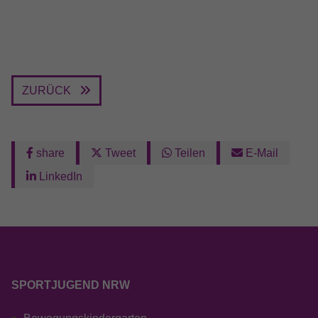
Anbieter
Google LLC
Laufzeit
13 Monate
Wird verwendet, um den Sitzungsstatus zu
ZURÜCK
Zweck
erhalten.
share
Tweet
Teilen
E-Mail
LinkedIn
SPORTJUGEND NRW