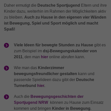
Besucher eine Website nutzen, und hilft
YouTube (Google Ireland Limited, Gordon
Name
ReadSpeakerSettings
Daher ermutigt die
Deutsche Sportjugend
Eltern und ihre
Anbieter
bei der Erstellung eines Analyseberichts
House, Barrow Street, Dublin 4, Ireland)
Zweck
Kinder dazu, weiterhin im Rahmen der Möglichkeiten aktiv
darüber, wie es der Website geht. Die
Anbieter
Readspeaker
zu bleiben.
Auch zu Hause in den eigenen vier Wänden
erhobenen Daten umfassen die Anzahl
Laufzeit
6 Monate
der Besucher, die Quelle, aus der sie
ist Bewegung, Spiel und Sport möglich und macht
Laufzeit
4 Tage
stammen, und die Seiten in
Spaß!
Wird verwendet, um YouTube-Inhalte
Zweck
anonymisierter Form.
bereitzustellen bzw. zu sperren.
Speichert die Einstellungen vom
Zweck
ReadSpeaker
Viele Ideen für bewegte Stunden zu Hause
gibt es
Name
test_cookie
zum Beispiel im
dsj-Bewegungskalender von
2011
, den man
hier
online abrufen kann.
Anbieter
Google LLC
Wie man das
Kinderzimmer
Laufzeit
15 Minutes
bewegungsfreundlicher gestalten
kann und
passende Spielideen dazu gibt der
Deutsche
Dieser Cookie wird von doubleclick.net
Turnerbund
hier
.
Zweck
gesetzt, um zu prüfen, ob der Browser des
Nutzers Cookies unterstützt.
Auch die
Bewegungsgeschichten der
Sportjugend NRW
können zu Hause zum Einsatz
Name
_ga_SPMFJK57NR
kommen und bringen
Kinder in Bewegung
.