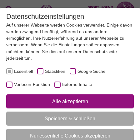
Zum Hauptinhalt springen
Suche
Datenschutzeinstellungen
Auf unserer Webseite werden Cookies verwendet. Einige davon
Menü
werden zwingend benötigt, während es uns andere
ermöglichen, Ihre Nutzererfahrung auf unserer Webseite zu
verbessern. Wenn Sie die Einstellungen später anpassen
UNSERE THEMEN
KINDER- UND JUGENDFREIZEITEN
AKTUELL:
AKTUELL:
möchten, können Sie dies auf unserer
BEST-PRACTICE-BEISPIELE
BURG VERTEIDIGUNG
Datenschutzseite
jederzeit tun.
Essentiell
Statistiken
Google Suche
UNTERMENÜ
Vorlesen-Funktion
Externe Inhalte
Vorlesen-Funktion aktivieren
Alle akzeptieren
Best-Practice-Beispiele für Methoden
Speichern & schließen
und Spiele im Sportverein
Burg Verteidigung
Nur essentielle Cookies akzeptieren