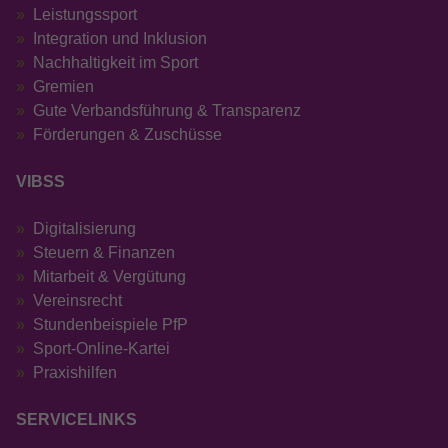
Leistungssport
Anbieter
Google LLC
Integration und Inklusion
Nachhaltigkeit im Sport
Laufzeit
13 Monate
Gremien
Gute Verbandsführung & Transparenz
Wird verwendet, um den Sitzungsstatus zu
Zweck
Förderungen & Zuschüsse
erhalten.
VIBSS
Digitalisierung
Steuern & Finanzen
Mitarbeit & Vergütung
Vereinsrecht
Stundenbeispiele PfP
Sport-Online-Kartei
Praxishilfen
SERVICELINKS