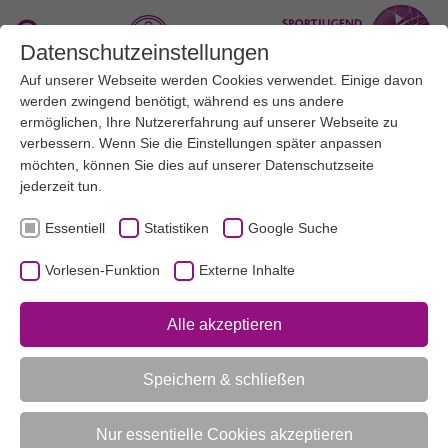
Zum Hauptinhalt springen
Suche
Datenschutzeinstellungen
Auf unserer Webseite werden Cookies verwendet. Einige davon
Menü
werden zwingend benötigt, während es uns andere
ermöglichen, Ihre Nutzererfahrung auf unserer Webseite zu
verbessern. Wenn Sie die Einstellungen später anpassen
UNSERE THEMEN
KINDER- UND JUGENDFREIZEITEN
AKTUELL:
AKTUELL:
möchten, können Sie dies auf unserer
BEST-PRACTICE-BEISPIELE
POOLNUDEL-HOCKEY
Datenschutzseite
jederzeit tun.
Essentiell
Statistiken
Google Suche
UNTERMENÜ
Vorlesen-Funktion
Externe Inhalte
Vorlesen-Funktion aktivieren
Alle akzeptieren
Best-Practice-Beispiele für Methoden
Speichern & schließen
und Spiele im Sportverein
Poolnudel-Hockey
Nur essentielle Cookies akzeptieren