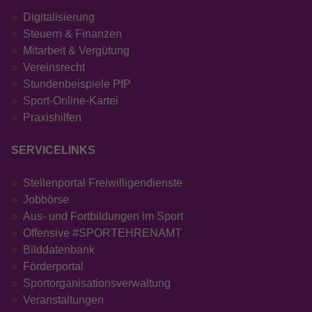
Digitalisierung
Anbieter
Google LLC
Steuern & Finanzen
Mitarbeit & Vergütung
Laufzeit
13 Monate
Vereinsrecht
Wird verwendet, um den Sitzungsstatus zu
Stundenbeispiele PfP
Zweck
erhalten.
Sport-Online-Kartei
Praxishilfen
SERVICELINKS
Stellenportal Freiwilligendienste
Jobbörse
Aus- und Fortbildungen im Sport
Offensive #SPORTEHRENAMT
Bilddatenbank
Förderportal
Sportorganisationsverwaltung
Veranstaltungen