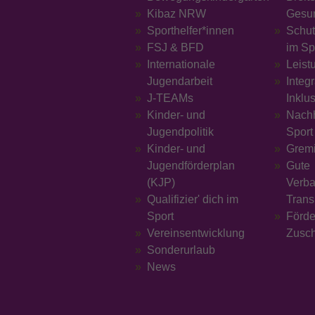
Kibaz NRW
Gesu
Sporthelfer*innen
Schut
FSJ & BFD
im Sp
Internationale
Leist
Jugendarbeit
Integ
J-TEAMs
Inklu
Kinder- und
Nachh
Jugendpolitik
Sport
Kinder- und
Grem
Jugendförderplan
Gute
(KJP)
Verba
Qualifizier' dich im
Trans
Sport
Förd
Vereinsentwicklung
Zusc
Sonderurlaub
News