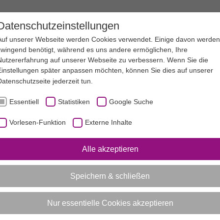
EN
SERVICE
SPORTJUGEND NRW
Datenschutzeinstellungen
Auf unserer Webseite werden Cookies verwendet. Einige davon werden
zwingend benötigt, während es uns andere ermöglichen, Ihre
Nutzererfahrung auf unserer Webseite zu verbessern. Wenn Sie die
AKTUELL:
AKTUELL:
FREIZEITEN
BEST-PRACTICE-BEISPIELE
STATIONSWETTKAMPF
Einstellungen später anpassen möchten, können Sie dies auf unserer
Datenschutzseite
jederzeit tun.
Vorlesen-Funktion aktivieren
Essentiell
Statistiken
Google Suche
Vorlesen-Funktion
Externe Inhalte
Best-Practice-Beispiele fü
Spiele im Sportverein
Alle akzeptieren
Stationswettkampf
Speichern & schließen
Genug Stationen für alle!
Nur essentielle Cookies akzeptieren
Dauer der Durchführung: ca. 5 Stunden