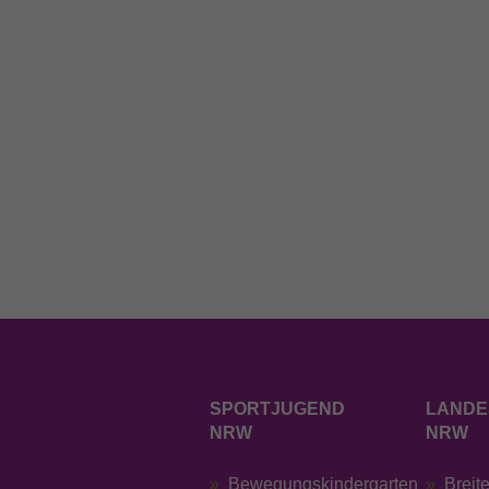
SPORTJUGEND
LANDE
NRW
NRW
Bewegungskindergarten
Breit