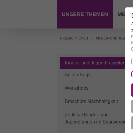
Zum Hauptinhalt springen
UNSERE THEMEN
MEDI
UNSERE THEMEN
KINDER- UND JUGEND
Kinder- und Jugendfreizeiten
Action-Bags
Workshops
Broschüre Nachhaltigkeit
Zertifikat Kinder- und
Jugendfahrten im Sportverein