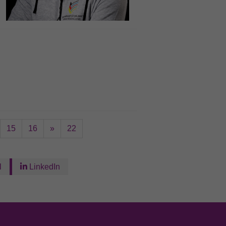
15
16
»
22
l
LinkedIn