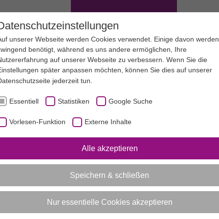
EN
SERVICE
SPORTJUGEND NRW
Datenschutzeinstellungen
Auf unserer Webseite werden Cookies verwendet. Einige davon werden
zwingend benötigt, während es uns andere ermöglichen, Ihre
Nutzererfahrung auf unserer Webseite zu verbessern. Wenn Sie die
Einstellungen später anpassen möchten, können Sie dies auf unserer
Datenschutzseite
jederzeit tun.
er helfen Ihnen bei Fragen gerne weiter. Auf dieser Seite könn
 sofort finden. Nutzen Sie einfach die Suche nach Name oder S
Essentiell
Statistiken
Google Suche
Vorlesen-Funktion
Externe Inhalte
N
Alle akzeptieren
Speichern & schließen
Vorlesen-Funktion aktivieren
Nur essentielle Cookies akzeptieren
Mitarbeiter*innen der Spor