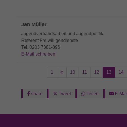
Jan Müller
Jugendverbandsarbeit und Jugendpolitik
Referent Freiwilligendienste
Tel. 0203 7381-896
E-Mail schreiben
1
«
10
11
12
13
14
share
Tweet
Teilen
E-Mai